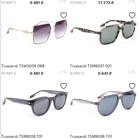
-27%
-27%
12 987
23 660
9 481
17 272
Trussardi TSW3005 09B
Trussardi TSM9037 G21
-27%
-27%
12 987
9 097
9 481
6 641
Trussardi TSM9018 T01
Trussardi TSM9036 T01