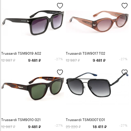
Trussardi TSM9019 A02
Trussardi TSW9017 T02
-27%
-27%
12 987
12 987
9 481
9 481
Trussardi TSM9010 G21
Trussardi TSM3007 E01
-27%
-27%
12 987
25 220
9 481
18 411