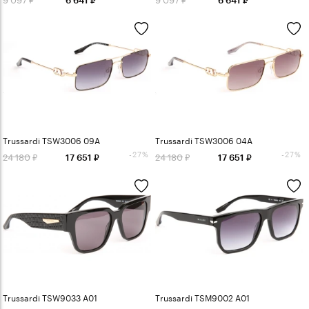
6 641
6 641
Trussardi TSW3006 09A
Trussardi TSW3006 04A
-27%
-27%
24 180
24 180
17 651
17 651
Trussardi TSW9033 A01
Trussardi TSM9002 A01