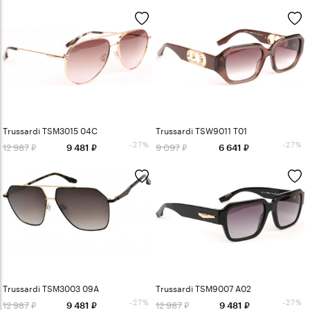
Trussardi TSM3015 04C
Trussardi TSW9011 T01
-27%
-27%
12 987
9 097
9 481
6 641
Trussardi TSM3003 09A
Trussardi TSM9007 A02
-27%
-27%
12 987
12 987
9 481
9 481