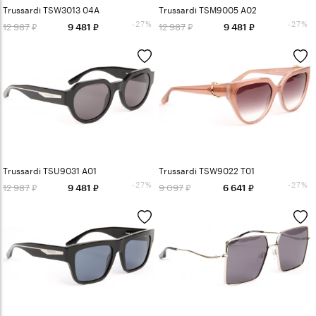
Trussardi TSW3013 04A
Trussardi TSM9005 A02
-27%
-27%
12 987
12 987
9 481
9 481
Trussardi TSU9031 A01
Trussardi TSW9022 T01
-27%
-27%
12 987
9 097
9 481
6 641