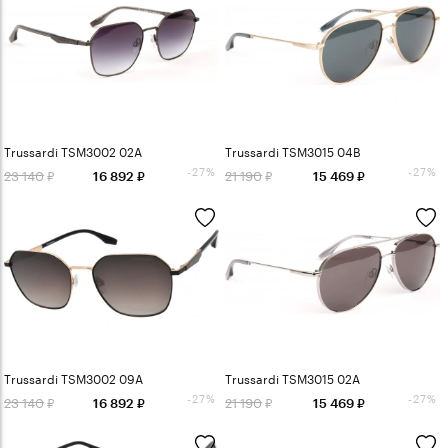
Trussardi TSM3002 02A
Trussardi TSM3015 04B
-27%
-27%
23 140
21 190
16 892
15 469
Trussardi TSM3002 09A
Trussardi TSM3015 02A
-27%
-27%
23 140
21 190
16 892
15 469