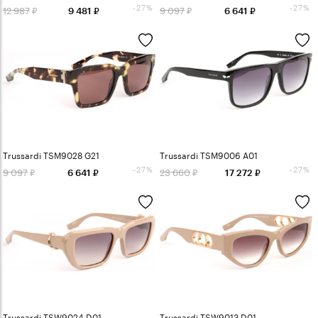
-27%
-27%
12 987
9 097
9 481
6 641
Trussardi TSM9028 G21
Trussardi TSM9006 A01
-27%
-27%
9 097
23 660
6 641
17 272
Trussardi TSW9024 D01
Trussardi TSW9013 D01