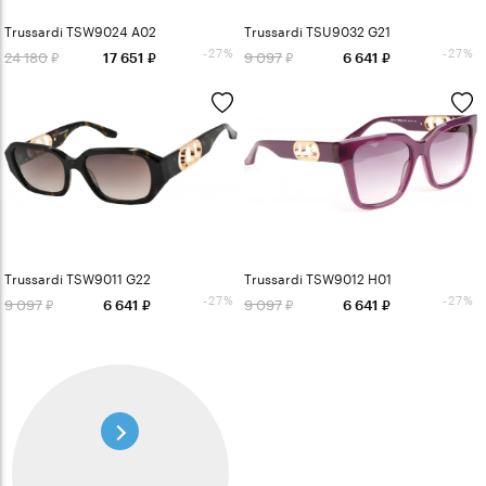
Trussardi TSW9024 A02
Trussardi TSU9032 G21
-27%
-27%
24 180
9 097
17 651
6 641
Trussardi TSW9011 G22
Trussardi TSW9012 H01
-27%
-27%
9 097
9 097
6 641
6 641