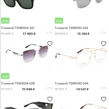
2026
2026
Trussardi TSM9004 G21
Trussardi TSM3052 02A
-32%
-27%
25 870
20 800
17 490
15 184
2026
Trussardi TSW3034 02B
Trussardi TSM1040 04A
-27%
-25%
21 710
19 375
15 848
14 531