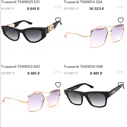
Trussardi TSW9025 E01
Trussardi TSM3014 02A
-27%
-27%
9 097
22 360
6 641
16 323
Trussardi TSW9013 A02
Trussardi TSW3010 04B
-27%
-27%
12 987
12 987
9 481
9 481