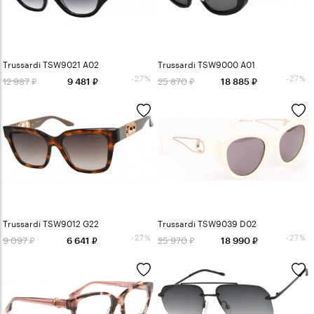
Trussardi TSW9021 A02
Trussardi TSW9000 A01
-27%
-27%
12 987
25 870
9 481
18 885
Trussardi TSW9012 G22
Trussardi TSW9039 D02
-27%
-27%
9 097
25 970
6 641
18 990