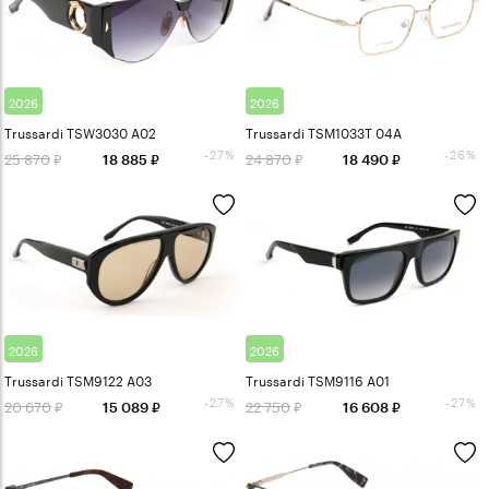
2026
2026
Trussardi TSW3030 A02
Trussardi TSM1033T 04A
-27%
-26%
25 870
24 870
18 885
18 490
2026
2026
Trussardi TSM9122 A03
Trussardi TSM9116 A01
-27%
-27%
20 670
22 750
15 089
16 608