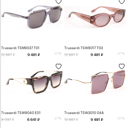
Trussardi TSM9037 T01
Trussardi TSW9017 T03
-27%
-27%
12 987
12 987
9 481
9 481
Trussardi TSW9040 E01
Trussardi TSW3010 04A
-27%
-27%
9 097
12 987
6 641
9 481