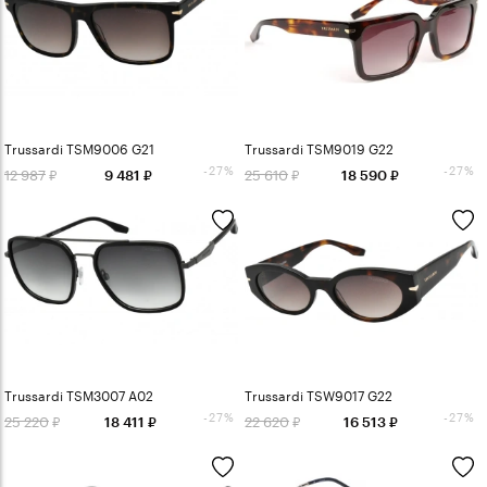
Trussardi TSM9006 G21
Trussardi TSM9019 G22
-27%
-27%
12 987
25 610
9 481
18 590
Trussardi TSM3007 A02
Trussardi TSW9017 G22
-27%
-27%
25 220
22 620
18 411
16 513