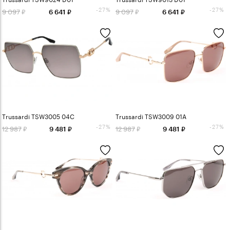
-27%
-27%
9 097
9 097
6 641
6 641
Trussardi TSW3005 04C
Trussardi TSW3009 01A
-27%
-27%
12 987
12 987
9 481
9 481