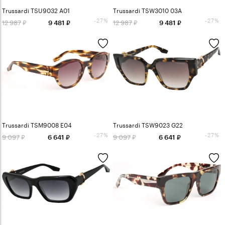
Trussardi TSU9032 A01
Trussardi TSW3010 03A
-27%
-27%
12 987
12 987
9 481
9 481
Trussardi TSM9008 E04
Trussardi TSW9023 G22
-27%
-27%
9 097
9 097
6 641
6 641