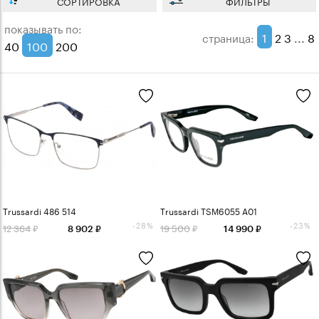
СОРТИРОВКА
ФИЛЬТРЫ
показывать по:
1
2
3
...
8
страница:
40
100
200
Trussardi 486 514
Trussardi TSM6055 A01
-28%
-23%
12 364
19 500
8 902
14 990