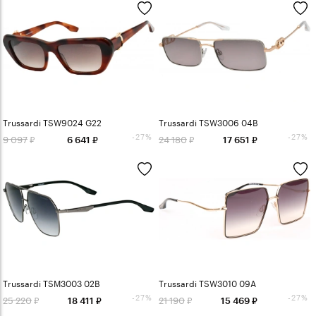
Trussardi TSW9024 G22
Trussardi TSW3006 04B
-27%
-27%
9 097
24 180
6 641
17 651
Trussardi TSM3003 02B
Trussardi TSW3010 09A
-27%
-27%
25 220
21 190
18 411
15 469