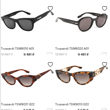
Trussardi TSM9010 A01
Trussardi TSM9020 A01
-27%
-27%
12 987
12 987
9 481
9 481
Trussardi TSW9021 G22
Trussardi TSW9013 G22
-27%
-27%
9 097
9 097