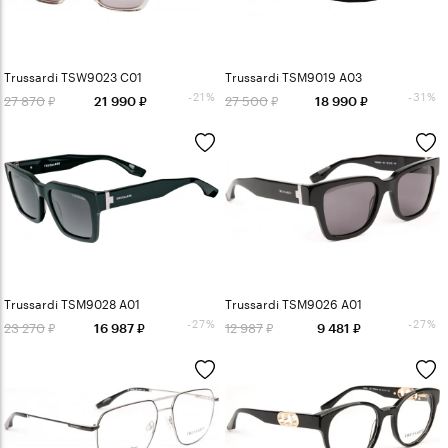
Trussardi TSW9023 C01
Trussardi TSM9019 A03
-21%
-31%
27 870
27 500
21 990
18 990
Trussardi TSM9028 A01
Trussardi TSM9026 A01
-27%
-27%
23 270
12 987
16 987
9 481