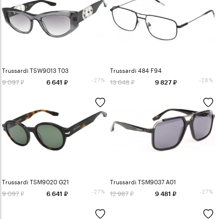
Trussardi TSW9013 T03
Trussardi 484 F94
-27%
-28%
9 097
13 648
6 641
9 827
Trussardi TSM9020 G21
Trussardi TSM9037 A01
-27%
-27%
9 097
12 987
6 641
9 481