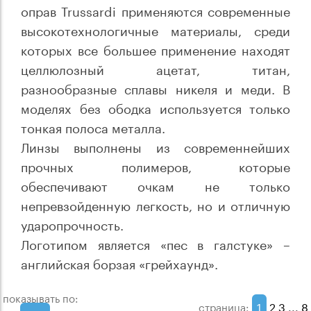
оправ Trussardi применяются современные
высокотехнологичные материалы, среди
которых все большее применение находят
целлюлозный ацетат, титан,
разнообразные сплавы никеля и меди. В
моделях без ободка используется только
тонкая полоса металла.
Линзы выполнены из современнейших
прочных полимеров, которые
обеспечивают очкам не только
непревзойденную легкость, но и отличную
ударопрочность.
Логотипом является «пес в галстуке» –
английская борзая «грейхаунд».
показывать по:
1
2
3
...
8
страница: