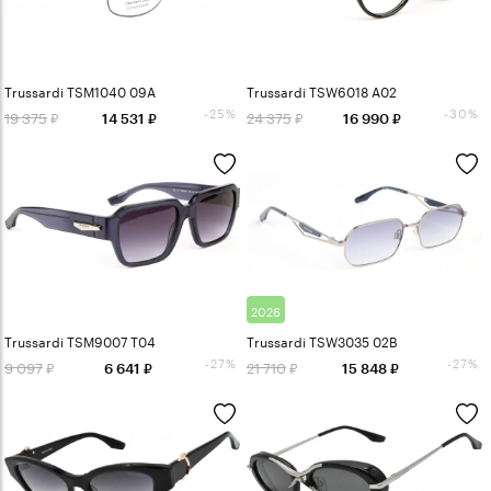
Trussardi TSM1040 09A
Trussardi TSW6018 A02
-25%
-30%
19 375
24 375
14 531
16 990
2026
Trussardi TSM9007 T04
Trussardi TSW3035 02B
-27%
-27%
9 097
21 710
6 641
15 848