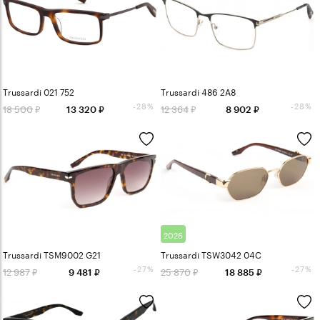
Trussardi 021 752
Trussardi 486 2A8
-28%
-28%
18 500
12 364
13 320
8 902
2026
Trussardi TSM9002 G21
Trussardi TSW3042 04C
-27%
-27%
12 987
25 870
9 481
18 885