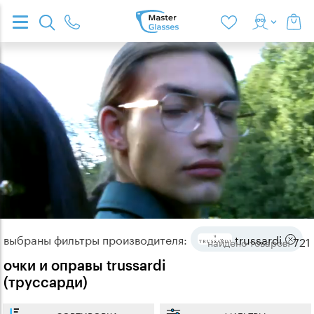
выбраны фильтры производителя:
trussardi
721
найдено
товаров:
очки и оправы trussardi
(труссарди)