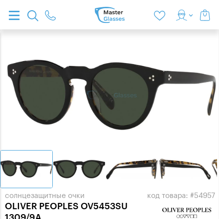
солнцезащитные очки
код товара: #54957
OLIVER PEOPLES OV5453SU
1309/9A