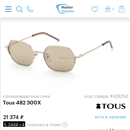
солнцезащитные очки
код товара: #429254
Tous 482 300X
есть в наличии
21 374
5 344
×
4
платежа
в сплит
шоурум в
Москве