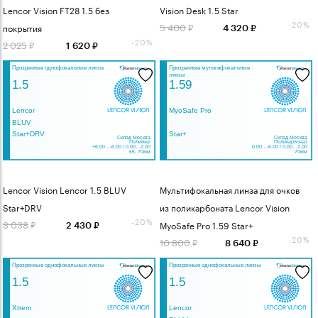
Lencor Vision FT28 1.5 без
Vision Desk 1.5 Star
-20%
5 400
покрытия
4 320
-20%
2 025
1 620
Lencor Vision Lencor 1.5 BLUV
Мультифокальная линза для очков
Star+DRV
из поликарбоната Lencor Vision
-20%
3 038
MyoSafe Pro 1.59 Star+
2 430
-20%
10 800
8 640