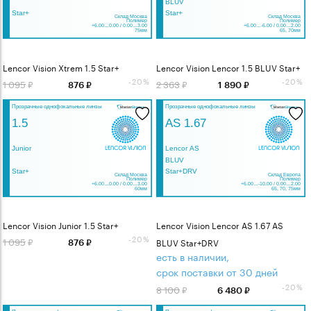
Lencor Vision Xtrem 1.5 Star+
Lencor Vision Lencor 1.5 BLUV Star+
-20%
-20%
1 095
2 363
876
1 890
Lencor Vision Junior 1.5 Star+
Lencor Vision Lencor AS 1.67 AS
-20%
1 095
BLUV Star+DRV
876
есть в наличии,
срок поставки от 30 дней
-20%
8 100
6 480