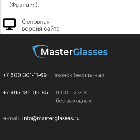
(Франция).
Основная
версия сайта
+7 800 301-11-69
звонок бесплатный
+7 495 185-09-85
9:00 - 23:00
без выходных
e-mail:
info@masterglasses.ru