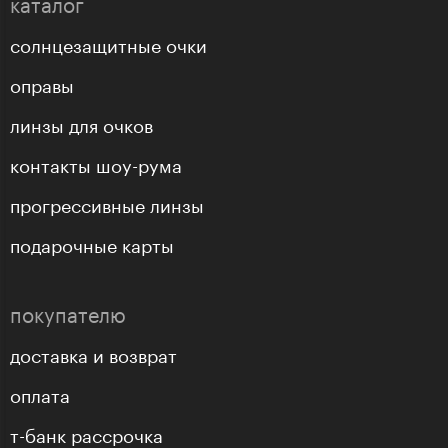
каталог
солнцезащитные очки
оправы
линзы для очков
контакты шоу-рума
прогрессивные линзы
подарочные карты
покупателю
доставка и возврат
оплата
т-банк рассрочка