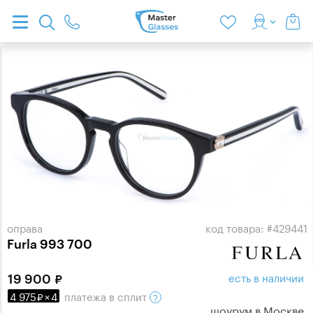
оправа
код товара: #429441
Furla 993 700
есть в наличии
19 900
4 975
×
4
платежа
в сплит
шоурум в
Москве