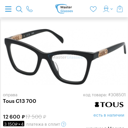
оправа
код товара: #308501
Tous C13 700
есть в наличии
17 500
12 600
3 150
×
4
платежа
в сплит
шоурум в
Москве