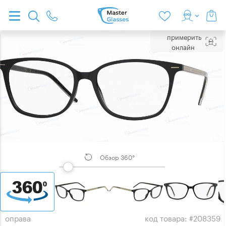
примерить
онлайн
Обзор 360°
оправа
код товара: #208359