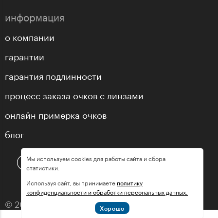
информация
о компании
гарантии
гарантия подлинности
процесс заказа очков с линзами
онлайн примерка очков
блог
Мы используем cookies для работы сайта и сбора
статистики.
Используя сайт, вы принимаете
политику
конфиденциальности и обработки персональных данных.
© 2013—2026 оптика «МастерГлассес»
Хорошо