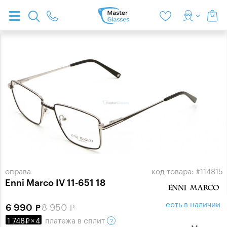
оправа
код товара: #114815
Enni Marco IV 11-651 18
есть в наличии
8 950
6 990
1 748
×
4
платежа
в сплит
шоурум в
Москве