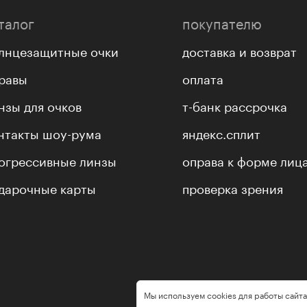
талог
покупателю
лнцезащитные очки
доставка и возврат
равы
оплата
нзы для очков
т-банк рассрочка
нтакты шоу-рума
яндекс.сплит
огрессивные линзы
оправа к форме лиц
дарочные карты
проверка зрения
Мы используем cookies для работы сайта