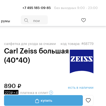
без выходных 9:00 - 23:00
+7 495 185-09-85
- румы
салфетка для ухода за очками
код товара: #68779
Carl Zeiss большая
(40*40)
890
есть в наличии
223
×
4
платежа
в сплит
купить