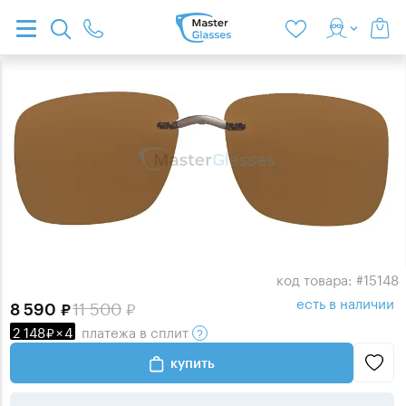
код товара: #15148
есть в наличии
11 500
8 590
2 148
×
4
платежа
в сплит
купить